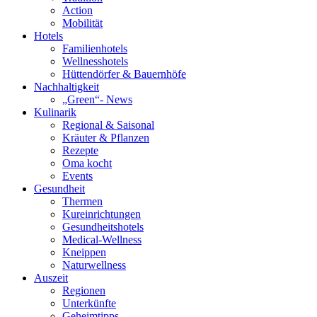
Action
Mobilität
Hotels
Familienhotels
Wellnesshotels
Hüttendörfer & Bauernhöfe
Nachhaltigkeit
„Green“- News
Kulinarik
Regional & Saisonal
Kräuter & Pflanzen
Rezepte
Oma kocht
Events
Gesundheit
Thermen
Kureinrichtungen
Gesundheitshotels
Medical-Wellness
Kneippen
Naturwellness
Auszeit
Regionen
Unterkünfte
Geheimtipps