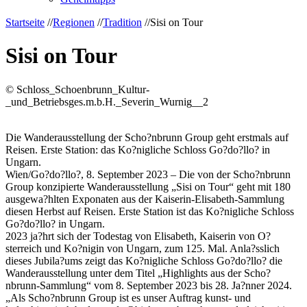
Startseite
//
Regionen
//
Tradition
//
Sisi on Tour
Sisi on Tour
© Schloss_Schoenbrunn_Kultur-
_und_Betriebsges.m.b.H._Severin_Wurnig__2
Die Wanderausstellung der Scho?nbrunn Group geht erstmals auf
Reisen. Erste Station: das Ko?nigliche Schloss Go?do?llo? in
Ungarn.
Wien/Go?do?llo?, 8. September 2023 – Die von der Scho?nbrunn
Group konzipierte Wanderausstellung „Sisi on Tour“ geht mit 180
ausgewa?hlten Exponaten aus der Kaiserin-Elisabeth-Sammlung
diesen Herbst auf Reisen. Erste Station ist das Ko?nigliche Schloss
Go?do?llo? in Ungarn.
2023 ja?hrt sich der Todestag von Elisabeth, Kaiserin von O?
sterreich und Ko?nigin von Ungarn, zum 125. Mal. Anla?sslich
dieses Jubila?ums zeigt das Ko?nigliche Schloss Go?do?llo? die
Wanderausstellung unter dem Titel „Highlights aus der Scho?
nbrunn-Sammlung“ vom 8. September 2023 bis 28. Ja?nner 2024.
„Als Scho?nbrunn Group ist es unser Auftrag kunst- und