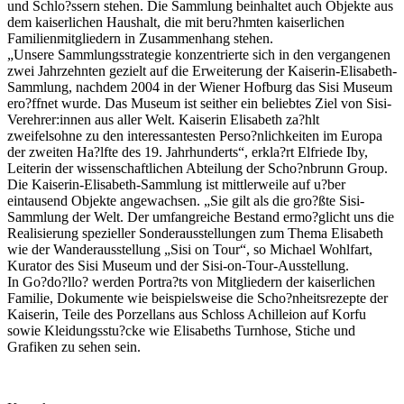
und Schlo?ssern stehen. Die Sammlung beinhaltet auch Objekte aus
dem kaiserlichen Haushalt, die mit beru?hmten kaiserlichen
Familienmitgliedern in Zusammenhang stehen.
„Unsere Sammlungsstrategie konzentrierte sich in den vergangenen
zwei Jahrzehnten gezielt auf die Erweiterung der Kaiserin-Elisabeth-
Sammlung, nachdem 2004 in der Wiener Hofburg das Sisi Museum
ero?ffnet wurde. Das Museum ist seither ein beliebtes Ziel von Sisi-
Verehrer:innen aus aller Welt. Kaiserin Elisabeth za?hlt
zweifelsohne zu den interessantesten Perso?nlichkeiten im Europa
der zweiten Ha?lfte des 19. Jahrhunderts“, erkla?rt Elfriede Iby,
Leiterin der wissenschaftlichen Abteilung der Scho?nbrunn Group.
Die Kaiserin-Elisabeth-Sammlung ist mittlerweile auf u?ber
eintausend Objekte angewachsen. „Sie gilt als die gro?ßte Sisi-
Sammlung der Welt. Der umfangreiche Bestand ermo?glicht uns die
Realisierung spezieller Sonderausstellungen zum Thema Elisabeth
wie der Wanderausstellung „Sisi on Tour“, so Michael Wohlfart,
Kurator des Sisi Museum und der Sisi-on-Tour-Ausstellung.
In Go?do?llo? werden Portra?ts von Mitgliedern der kaiserlichen
Familie, Dokumente wie beispielsweise die Scho?nheitsrezepte der
Kaiserin, Teile des Porzellans aus Schloss Achilleion auf Korfu
sowie Kleidungsstu?cke wie Elisabeths Turnhose, Stiche und
Grafiken zu sehen sein.