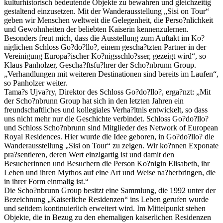
kulturhistorisch bedeutende Objekte zu bewahren und gleichzeitig
gestaltend einzusetzen. Mit der Wanderausstellung „Sisi on Tour“
geben wir Menschen weltweit die Gelegenheit, die Perso?nlichkeit
und Gewohnheiten der beliebten Kaiserin kennenzulernen.
Besonders freut mich, dass die Ausstellung zum Auftakt im Ko?
niglichen Schloss Go?do?llo?, einem gescha?tzten Partner in der
Vereinigung Europa?ischer Ko?nigsschlo?sser, gezeigt wird“, so
Klaus Panholzer, Gescha?ftsfu?hrer der Scho?nbrunn Group.
„Verhandlungen mit weiteren Destinationen sind bereits im Laufen“,
so Panholzer weiter.
Tama?s Ujva?ry, Direktor des Schloss Go?do?llo?, erga?nzt: „Mit
der Scho?nbrunn Group hat sich in den letzten Jahren ein
freundschaftliches und kollegiales Verha?ltnis entwickelt, so dass
uns nicht mehr nur die Geschichte verbindet. Schloss Go?do?llo?
und Schloss Scho?nbrunn sind Mitglieder des Network of European
Royal Residences. Hier wurde die Idee geboren, in Go?do?llo? die
Wanderausstellung „Sisi on Tour“ zu zeigen. Wir ko?nnen Exponate
pra?sentieren, deren Wert einzigartig ist und damit den
Besucherinnen und Besuchern die Person Ko?nigin Elisabeth, ihr
Leben und ihren Mythos auf eine Art und Weise na?herbringen, die
in ihrer Form einmalig ist.“
Die Scho?nbrunn Group besitzt eine Sammlung, die 1992 unter der
Bezeichnung „Kaiserliche Residenzen“ ins Leben gerufen wurde
und seitdem kontinuierlich erweitert wird. Im Mittelpunkt stehen
Objekte, die in Bezug zu den ehemaligen kaiserlichen Residenzen