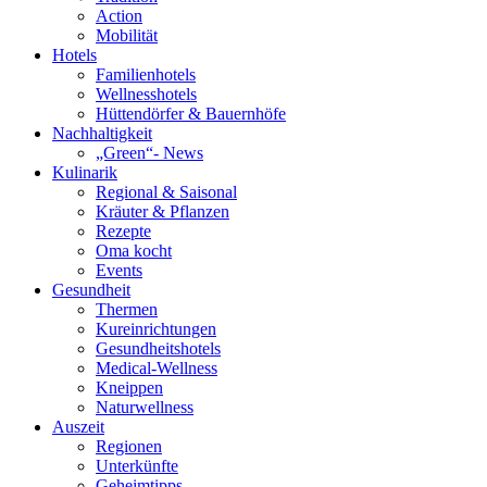
Action
Mobilität
Hotels
Familienhotels
Wellnesshotels
Hüttendörfer & Bauernhöfe
Nachhaltigkeit
„Green“- News
Kulinarik
Regional & Saisonal
Kräuter & Pflanzen
Rezepte
Oma kocht
Events
Gesundheit
Thermen
Kureinrichtungen
Gesundheitshotels
Medical-Wellness
Kneippen
Naturwellness
Auszeit
Regionen
Unterkünfte
Geheimtipps