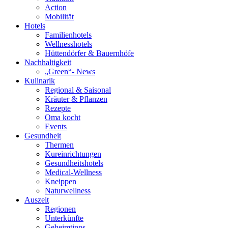
Action
Mobilität
Hotels
Familienhotels
Wellnesshotels
Hüttendörfer & Bauernhöfe
Nachhaltigkeit
„Green“- News
Kulinarik
Regional & Saisonal
Kräuter & Pflanzen
Rezepte
Oma kocht
Events
Gesundheit
Thermen
Kureinrichtungen
Gesundheitshotels
Medical-Wellness
Kneippen
Naturwellness
Auszeit
Regionen
Unterkünfte
Geheimtipps