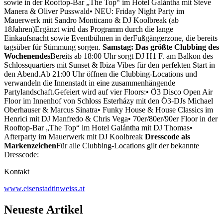
sowie in der Rooftop-Bar „The Top“ im Hotel Galántha mit Steve
Manera & Oliver Pusswald• NEU: Friday Night Party im
Mauerwerk mit Sandro Monticano & DJ Koolbreak (ab
18Jahren)Ergänzt wird das Programm durch die lange
Einkaufsnacht sowie Eventbühnen in derFußgängerzone, die bereits
tagsüber für Stimmung sorgen.
Samstag: Das größte Clubbing des
Wochenendes
Bereits ab 18:00 Uhr sorgt DJ H1 F. am Balkon des
Schlossquartiers mit Sunset & Ibiza Vibes für den perfekten Start in
den Abend.Ab 21:00 Uhr öffnen die Clubbing-Locations und
verwandeln die Innenstadt in eine zusammenhängende
Partylandschaft.Gefeiert wird auf vier Floors:• Ö3 Disco Open Air
Floor im Innenhof von Schloss Esterházy mit den Ö3-DJs Michael
Oberhauser & Marcus Sinatra• Funky House & House Classics im
Henrici mit DJ Manfredo & Chris Vega• 70er/80er/90er Floor in der
Rooftop-Bar „The Top“ im Hotel Galántha mit DJ Thomas•
Afterparty im Mauerwerk mit DJ Koolbreak
Dresscode als
Markenzeichen
Für alle Clubbing-Locations gilt der bekannte
Dresscode:
Kontakt
www.eisenstadtinweiss.at
Neueste Artikel