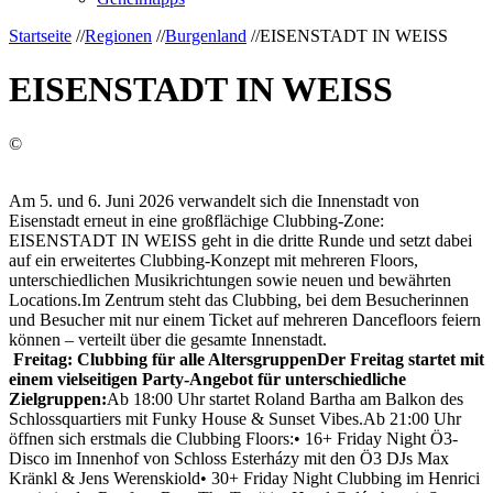
Startseite
//
Regionen
//
Burgenland
//
EISENSTADT IN WEISS
EISENSTADT IN WEISS
©
Am 5. und 6. Juni 2026 verwandelt sich die Innenstadt von
Eisenstadt erneut in eine großflächige Clubbing-Zone:
EISENSTADT IN WEISS geht in die dritte Runde und setzt dabei
auf ein erweitertes Clubbing-Konzept mit mehreren Floors,
unterschiedlichen Musikrichtungen sowie neuen und bewährten
Locations.Im Zentrum steht das Clubbing, bei dem Besucherinnen
und Besucher mit nur einem Ticket auf mehreren Dancefloors feiern
können – verteilt über die gesamte Innenstadt.
Freitag: Clubbing für alle Altersgruppen
Der Freitag startet mit
einem vielseitigen Party-Angebot für unterschiedliche
Zielgruppen:
Ab 18:00 Uhr startet Roland Bartha am Balkon des
Schlossquartiers mit Funky House & Sunset Vibes.Ab 21:00 Uhr
öffnen sich erstmals die Clubbing Floors:• 16+ Friday Night Ö3-
Disco im Innenhof von Schloss Esterházy mit den Ö3 DJs Max
Kränkl & Jens Werenskiold• 30+ Friday Night Clubbing im Henrici