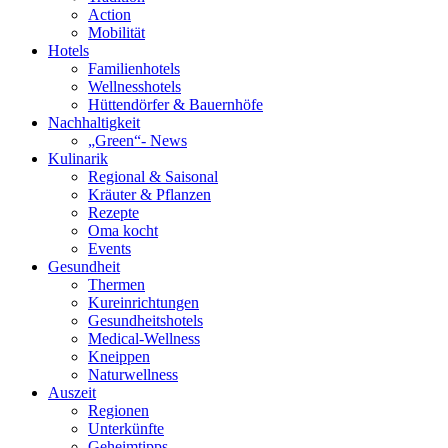
Action
Mobilität
Hotels
Familienhotels
Wellnesshotels
Hüttendörfer & Bauernhöfe
Nachhaltigkeit
„Green“- News
Kulinarik
Regional & Saisonal
Kräuter & Pflanzen
Rezepte
Oma kocht
Events
Gesundheit
Thermen
Kureinrichtungen
Gesundheitshotels
Medical-Wellness
Kneippen
Naturwellness
Auszeit
Regionen
Unterkünfte
Geheimtipps