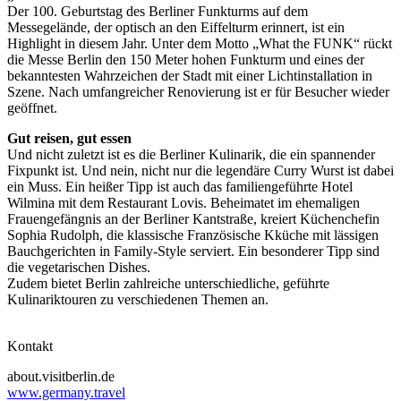
Der 100. Geburtstag des Berliner Funkturms auf dem
Messegelände, der optisch an den Eiffelturm erinnert, ist ein
Highlight in diesem Jahr. Unter dem Motto „What the FUNK“ rückt
die Messe Berlin den 150 Meter hohen Funkturm und eines der
bekanntesten Wahrzeichen der Stadt mit einer Lichtinstallation in
Szene. Nach umfangreicher Renovierung ist er für Besucher wieder
geöffnet.
Gut reisen, gut essen
Und nicht zuletzt ist es die Berliner Kulinarik, die ein spannender
Fixpunkt ist. Und nein, nicht nur die legendäre Curry Wurst ist dabei
ein Muss. Ein heißer Tipp ist auch das familiengeführte Hotel
Wilmina mit dem Restaurant Lovis. Beheimatet im ehemaligen
Frauengefängnis an der Berliner Kantstraße, kreiert Küchenchefin
Sophia Rudolph, die klassische Französische Kküche mit lässigen
Bauchgerichten in Family-Style serviert. Ein besonderer Tipp sind
die vegetarischen Dishes.
Zudem bietet Berlin zahlreiche unterschiedliche, geführte
Kulinariktouren zu verschiedenen Themen an.
Kontakt
about.visitberlin.de
www.germany.travel