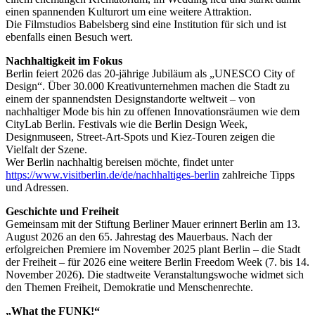
einen spannenden Kulturort um eine weitere Attraktion.
Die Filmstudios Babelsberg sind eine Institution für sich und ist
ebenfalls einen Besuch wert.
Nachhaltigkeit im Fokus
Berlin feiert 2026 das 20-jährige Jubiläum als „UNESCO City of
Design“. Über 30.000 Kreativunternehmen machen die Stadt zu
einem der spannendsten Designstandorte weltweit – von
nachhaltiger Mode bis hin zu offenen Innovationsräumen wie dem
CityLab Berlin. Festivals wie die Berlin Design Week,
Designmuseen, Street-Art-Spots und Kiez-Touren zeigen die
Vielfalt der Szene.
Wer Berlin nachhaltig bereisen möchte, findet unter
https://www.visitberlin.de/de/nachhaltiges-berlin
zahlreiche Tipps
und Adressen.
Geschichte und Freiheit
Gemeinsam mit der Stiftung Berliner Mauer erinnert Berlin am 13.
August 2026 an den 65. Jahrestag des Mauerbaus. Nach der
erfolgreichen Premiere im November 2025 plant Berlin – die Stadt
der Freiheit – für 2026 eine weitere Berlin Freedom Week (7. bis 14.
November 2026). Die stadtweite Veranstaltungswoche widmet sich
den Themen Freiheit, Demokratie und Menschenrechte.
„What the FUNK!“