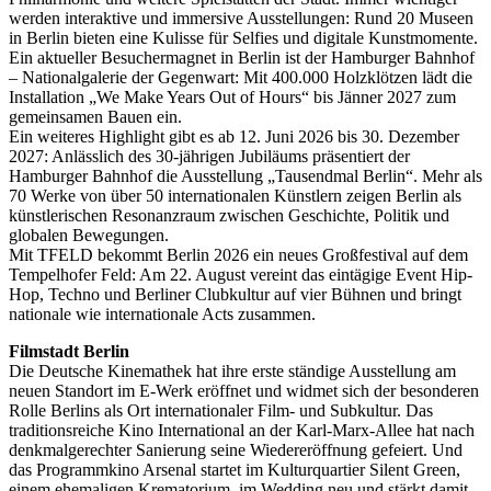
werden interaktive und immersive Ausstellungen: Rund 20 Museen
in Berlin bieten eine Kulisse für Selfies und digitale Kunstmomente.
Ein aktueller Besuchermagnet in Berlin ist der Hamburger Bahnhof
– Nationalgalerie der Gegenwart: Mit 400.000 Holzklötzen lädt die
Installation „We Make Years Out of Hours“ bis Jänner 2027 zum
gemeinsamen Bauen ein.
Ein weiteres Highlight gibt es ab 12. Juni 2026 bis 30. Dezember
2027: Anlässlich des 30-jährigen Jubiläums präsentiert der
Hamburger Bahnhof die Ausstellung „Tausendmal Berlin“. Mehr als
70 Werke von über 50 internationalen Künstlern zeigen Berlin als
künstlerischen Resonanzraum zwischen Geschichte, Politik und
globalen Bewegungen.
Mit TFELD bekommt Berlin 2026 ein neues Großfestival auf dem
Tempelhofer Feld: Am 22. August vereint das eintägige Event Hip-
Hop, Techno und Berliner Clubkultur auf vier Bühnen und bringt
nationale wie internationale Acts zusammen.
Filmstadt Berlin
Die Deutsche Kinemathek hat ihre erste ständige Ausstellung am
neuen Standort im E-Werk eröffnet und widmet sich der besonderen
Rolle Berlins als Ort internationaler Film- und Subkultur. Das
traditionsreiche Kino International an der Karl-Marx-Allee hat nach
denkmalgerechter Sanierung seine Wiedereröffnung gefeiert. Und
das Programmkino Arsenal startet im Kulturquartier Silent Green,
einem ehemaligen Krematorium, im Wedding neu und stärkt damit