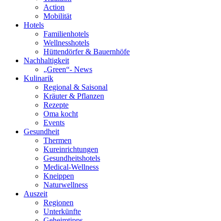
Action
Mobilität
Hotels
Familienhotels
Wellnesshotels
Hüttendörfer & Bauernhöfe
Nachhaltigkeit
„Green“- News
Kulinarik
Regional & Saisonal
Kräuter & Pflanzen
Rezepte
Oma kocht
Events
Gesundheit
Thermen
Kureinrichtungen
Gesundheitshotels
Medical-Wellness
Kneippen
Naturwellness
Auszeit
Regionen
Unterkünfte
Geheimtipps