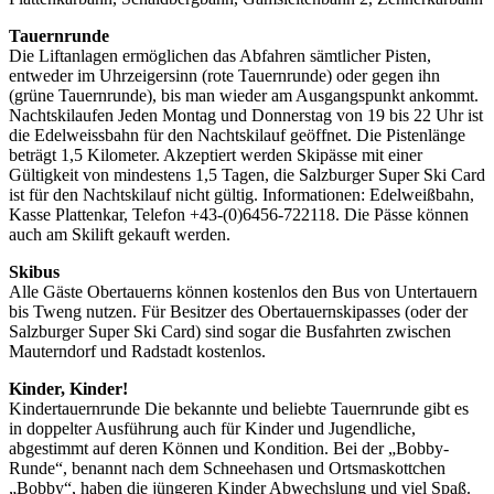
Tauernrunde
Die Liftanlagen ermöglichen das Abfahren sämtlicher Pisten,
entweder im Uhrzeigersinn (rote Tauernrunde) oder gegen ihn
(grüne Tauernrunde), bis man wieder am Ausgangspunkt ankommt.
Nachtskilaufen Jeden Montag und Donnerstag von 19 bis 22 Uhr ist
die Edelweissbahn für den Nachtskilauf geöffnet. Die Pistenlänge
beträgt 1,5 Kilometer. Akzeptiert werden Skipässe mit einer
Gültigkeit von mindestens 1,5 Tagen, die Salzburger Super Ski Card
ist für den Nachtskilauf nicht gültig. Informationen: Edelweißbahn,
Kasse Plattenkar, Telefon +43-(0)6456-722118. Die Pässe können
auch am Skilift gekauft werden.
Skibus
Alle Gäste Obertauerns können kostenlos den Bus von Untertauern
bis Tweng nutzen. Für Besitzer des Obertauernskipasses (oder der
Salzburger Super Ski Card) sind sogar die Busfahrten zwischen
Mauterndorf und Radstadt kostenlos.
Kinder, Kinder!
Kindertauernrunde Die bekannte und beliebte Tauernrunde gibt es
in doppelter Ausführung auch für Kinder und Jugendliche,
abgestimmt auf deren Können und Kondition. Bei der „Bobby-
Runde“, benannt nach dem Schneehasen und Ortsmaskottchen
„Bobby“, haben die jüngeren Kinder Abwechslung und viel Spaß.