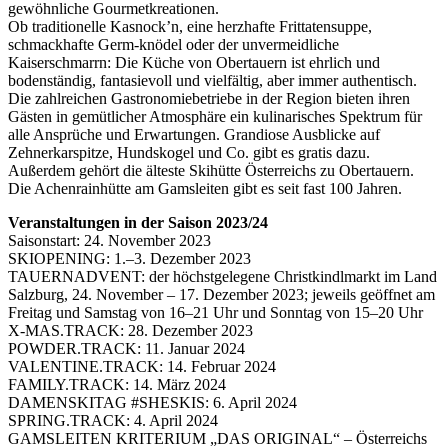
gewöhnliche Gourmetkreationen.
Ob traditionelle Kasnock’n, eine herzhafte Frittatensuppe,
schmackhafte Germ-knödel oder der unvermeidliche
Kaiserschmarrn: Die Küche von Obertauern ist ehrlich und
bodenständig, fantasievoll und vielfältig, aber immer authentisch.
Die zahlreichen Gastronomiebetriebe in der Region bieten ihren
Gästen in gemütlicher Atmosphäre ein kulinarisches Spektrum für
alle Ansprüche und Erwartungen. Grandiose Ausblicke auf
Zehnerkarspitze, Hundskogel und Co. gibt es gratis dazu.
Außerdem gehört die älteste Skihütte Österreichs zu Obertauern.
Die Achenrainhütte am Gamsleiten gibt es seit fast 100 Jahren.
Veranstaltungen in der Saison 2023/24
Saisonstart: 24. November 2023
SKIOPENING: 1.–3. Dezember 2023
TAUERNADVENT: der höchstgelegene Christkindlmarkt im Land
Salzburg, 24. November – 17. Dezember 2023; jeweils geöffnet am
Freitag und Samstag von 16–21 Uhr und Sonntag von 15–20 Uhr
X-MAS.TRACK: 28. Dezember 2023
POWDER.TRACK: 11. Januar 2024
VALENTINE.TRACK: 14. Februar 2024
FAMILY.TRACK: 14. März 2024
DAMENSKITAG #SHESKIS: 6. April 2024
SPRING.TRACK: 4. April 2024
GAMSLEITEN KRITERIUM „DAS ORIGINAL“ – Österreichs