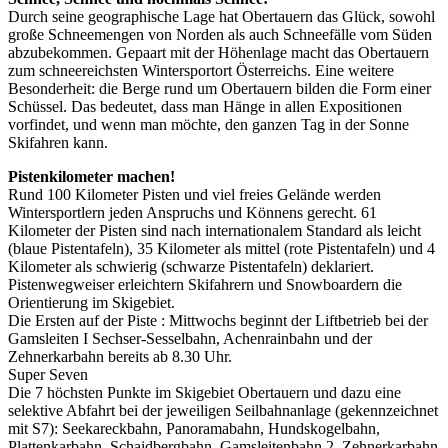
Durch seine geographische Lage hat Obertauern das Glück, sowohl
große Schneemengen von Norden als auch Schneefälle vom Süden
abzubekommen. Gepaart mit der Höhenlage macht das Obertauern
zum schneereichsten Wintersportort Österreichs. Eine weitere
Besonderheit: die Berge rund um Obertauern bilden die Form einer
Schüssel. Das bedeutet, dass man Hänge in allen Expositionen
vorfindet, und wenn man möchte, den ganzen Tag in der Sonne
Skifahren kann.
Pistenkilometer machen!
Rund 100 Kilometer Pisten und viel freies Gelände werden
Wintersportlern jeden Anspruchs und Könnens gerecht. 61
Kilometer der Pisten sind nach internationalem Standard als leicht
(blaue Pistentafeln), 35 Kilometer als mittel (rote Pistentafeln) und 4
Kilometer als schwierig (schwarze Pistentafeln) deklariert.
Pistenwegweiser erleichtern Skifahrern und Snowboardern die
Orientierung im Skigebiet.
Die Ersten auf der Piste : Mittwochs beginnt der Liftbetrieb bei der
Gamsleiten I Sechser-Sesselbahn, Achenrainbahn und der
Zehnerkarbahn bereits ab 8.30 Uhr.
Super Seven
Die 7 höchsten Punkte im Skigebiet Obertauern und dazu eine
selektive Abfahrt bei der jeweiligen Seilbahnanlage (gekennzeichnet
mit S7): Seekareckbahn, Panoramabahn, Hundskogelbahn,
Plattenkarbahn, Schaidbergbahn, Gamsleitenbahn 2, Zehnerkarbahn