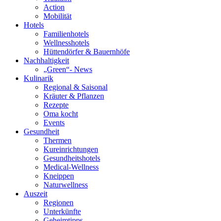
Action
Mobilität
Hotels
Familienhotels
Wellnesshotels
Hüttendörfer & Bauernhöfe
Nachhaltigkeit
„Green“- News
Kulinarik
Regional & Saisonal
Kräuter & Pflanzen
Rezepte
Oma kocht
Events
Gesundheit
Thermen
Kureinrichtungen
Gesundheitshotels
Medical-Wellness
Kneippen
Naturwellness
Auszeit
Regionen
Unterkünfte
Geheimtipps