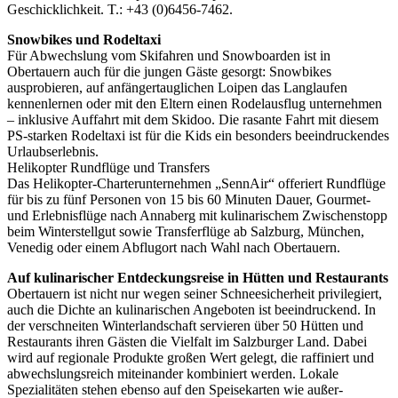
Geschicklichkeit. T.: +43 (0)6456-7462.
Snowbikes und Rodeltaxi
Für Abwechslung vom Skifahren und Snowboarden ist in
Obertauern auch für die jungen Gäste gesorgt: Snowbikes
ausprobieren, auf anfängertauglichen Loipen das Langlaufen
kennenlernen oder mit den Eltern einen Rodelausflug unternehmen
– inklusive Auffahrt mit dem Skidoo. Die rasante Fahrt mit diesem
PS-starken Rodeltaxi ist für die Kids ein besonders beeindruckendes
Urlaubserlebnis.
Helikopter Rundflüge und Transfers
Das Helikopter-Charterunternehmen „SennAir“ offeriert Rundflüge
für bis zu fünf Personen von 15 bis 60 Minuten Dauer, Gourmet-
und Erlebnisflüge nach Annaberg mit kulinarischem Zwischenstopp
beim Winterstellgut sowie Transferflüge ab Salzburg, München,
Venedig oder einem Abflugort nach Wahl nach Obertauern.
Auf kulinarischer Entdeckungsreise in Hütten und Restaurants
Obertauern ist nicht nur wegen seiner Schneesicherheit privilegiert,
auch die Dichte an kulinarischen Angeboten ist beeindruckend. In
der verschneiten Winterlandschaft servieren über 50 Hütten und
Restaurants ihren Gästen die Vielfalt im Salzburger Land. Dabei
wird auf regionale Produkte großen Wert gelegt, die raffiniert und
abwechslungsreich miteinander kombiniert werden. Lokale
Spezialitäten stehen ebenso auf den Speisekarten wie außer-