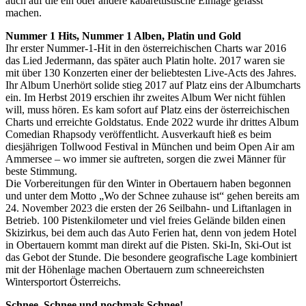
auch auf die ein oder andere kabarettistische Einlage gefasst
machen.
Nummer 1 Hits, Nummer 1 Alben, Platin und Gold
Ihr erster Nummer-1-Hit in den österreichischen Charts war 2016
das Lied Jedermann, das später auch Platin holte. 2017 waren sie
mit über 130 Konzerten einer der beliebtesten Live-Acts des Jahres.
Ihr Album Unerhört solide stieg 2017 auf Platz eins der Albumcharts
ein. Im Herbst 2019 erschien ihr zweites Album Wer nicht fühlen
will, muss hören. Es kam sofort auf Platz eins der österreichischen
Charts und erreichte Goldstatus. Ende 2022 wurde ihr drittes Album
Comedian Rhapsody veröffentlicht. Ausverkauft hieß es beim
diesjährigen Tollwood Festival in München und beim Open Air am
Ammersee – wo immer sie auftreten, sorgen die zwei Männer für
beste Stimmung.
Die Vorbereitungen für den Winter in Obertauern haben begonnen
und unter dem Motto „Wo der Schnee zuhause ist“ gehen bereits am
24. November 2023 die ersten der 26 Seilbahn- und Liftanlagen in
Betrieb. 100 Pistenkilometer und viel freies Gelände bilden einen
Skizirkus, bei dem auch das Auto Ferien hat, denn von jedem Hotel
in Obertauern kommt man direkt auf die Pisten. Ski-In, Ski-Out ist
das Gebot der Stunde. Die besondere geografische Lage kombiniert
mit der Höhenlage machen Obertauern zum schneereichsten
Wintersportort Österreichs.
Schnee, Schnee und nochmals Schnee!