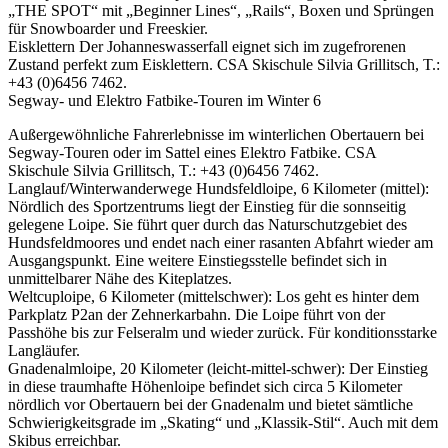
„THE SPOT“ mit „Beginner Lines“, „Rails“, Boxen und Sprüngen
für Snowboarder und Freeskier.
Eisklettern Der Johanneswasserfall eignet sich im zugefrorenen
Zustand perfekt zum Eisklettern. CSA Skischule Silvia Grillitsch, T.:
+43 (0)6456 7462.
Segway- und Elektro Fatbike-Touren im Winter 6
Außergewöhnliche Fahrerlebnisse im winterlichen Obertauern bei
Segway-Touren oder im Sattel eines Elektro Fatbike. CSA
Skischule Silvia Grillitsch, T.: +43 (0)6456 7462.
Langlauf/Winterwanderwege Hundsfeldloipe, 6 Kilometer (mittel):
Nördlich des Sportzentrums liegt der Einstieg für die sonnseitig
gelegene Loipe. Sie führt quer durch das Naturschutzgebiet des
Hundsfeldmoores und endet nach einer rasanten Abfahrt wieder am
Ausgangspunkt. Eine weitere Einstiegsstelle befindet sich in
unmittelbarer Nähe des Kiteplatzes.
Weltcuploipe, 6 Kilometer (mittelschwer): Los geht es hinter dem
Parkplatz P2an der Zehnerkarbahn. Die Loipe führt von der
Passhöhe bis zur Felseralm und wieder zurück. Für konditionsstarke
Langläufer.
Gnadenalmloipe, 20 Kilometer (leicht-mittel-schwer): Der Einstieg
in diese traumhafte Höhenloipe befindet sich circa 5 Kilometer
nördlich vor Obertauern bei der Gnadenalm und bietet sämtliche
Schwierigkeitsgrade im „Skating“ und „Klassik-Stil“. Auch mit dem
Skibus erreichbar.