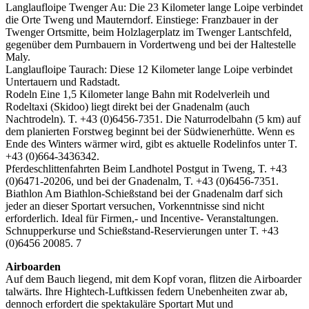
Langlaufloipe Twenger Au: Die 23 Kilometer lange Loipe verbindet
die Orte Tweng und Mauterndorf. Einstiege: Franzbauer in der
Twenger Ortsmitte, beim Holzlagerplatz im Twenger Lantschfeld,
gegenüber dem Purnbauern in Vordertweng und bei der Haltestelle
Maly.
Langlaufloipe Taurach: Diese 12 Kilometer lange Loipe verbindet
Untertauern und Radstadt.
Rodeln Eine 1,5 Kilometer lange Bahn mit Rodelverleih und
Rodeltaxi (Skidoo) liegt direkt bei der Gnadenalm (auch
Nachtrodeln). T. +43 (0)6456-7351. Die Naturrodelbahn (5 km) auf
dem planierten Forstweg beginnt bei der Südwienerhütte. Wenn es
Ende des Winters wärmer wird, gibt es aktuelle Rodelinfos unter T.
+43 (0)664-3436342.
Pferdeschlittenfahrten Beim Landhotel Postgut in Tweng, T. +43
(0)6471-20206, und bei der Gnadenalm, T. +43 (0)6456-7351.
Biathlon Am Biathlon-Schießstand bei der Gnadenalm darf sich
jeder an dieser Sportart versuchen, Vorkenntnisse sind nicht
erforderlich. Ideal für Firmen,- und Incentive- Veranstaltungen.
Schnupperkurse und Schießstand-Reservierungen unter T. +43
(0)6456 20085. 7
Airboarden
Auf dem Bauch liegend, mit dem Kopf voran, flitzen die Airboarder
talwärts. Ihre Hightech-Luftkissen federn Unebenheiten zwar ab,
dennoch erfordert die spektakuläre Sportart Mut und