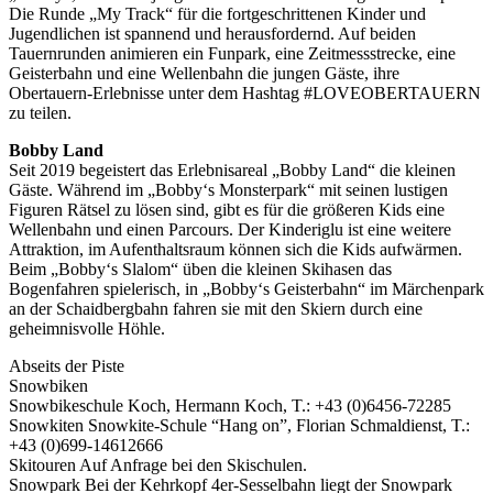
Die Runde „My Track“ für die fortgeschrittenen Kinder und
Jugendlichen ist spannend und herausfordernd. Auf beiden
Tauernrunden animieren ein Funpark, eine Zeitmessstrecke, eine
Geisterbahn und eine Wellenbahn die jungen Gäste, ihre
Obertauern-Erlebnisse unter dem Hashtag #LOVEOBERTAUERN
zu teilen.
Bobby Land
Seit 2019 begeistert das Erlebnisareal „Bobby Land“ die kleinen
Gäste. Während im „Bobby‘s Monsterpark“ mit seinen lustigen
Figuren Rätsel zu lösen sind, gibt es für die größeren Kids eine
Wellenbahn und einen Parcours. Der Kinderiglu ist eine weitere
Attraktion, im Aufenthaltsraum können sich die Kids aufwärmen.
Beim „Bobby‘s Slalom“ üben die kleinen Skihasen das
Bogenfahren spielerisch, in „Bobby‘s Geisterbahn“ im Märchenpark
an der Schaidbergbahn fahren sie mit den Skiern durch eine
geheimnisvolle Höhle.
Abseits der Piste
Snowbiken
Snowbikeschule Koch, Hermann Koch, T.: +43 (0)6456-72285
Snowkiten Snowkite-Schule “Hang on”, Florian Schmaldienst, T.:
+43 (0)699-14612666
Skitouren Auf Anfrage bei den Skischulen.
Snowpark Bei der Kehrkopf 4er-Sesselbahn liegt der Snowpark