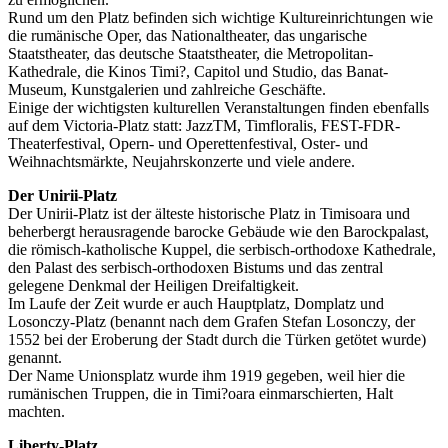
Rund um den Platz befinden sich wichtige Kultureinrichtungen wie
die rumänische Oper, das Nationaltheater, das ungarische
Staatstheater, das deutsche Staatstheater, die Metropolitan-
Kathedrale, die Kinos Timi?, Capitol und Studio, das Banat-
Museum, Kunstgalerien und zahlreiche Geschäfte.
Einige der wichtigsten kulturellen Veranstaltungen finden ebenfalls
auf dem Victoria-Platz statt: JazzTM, Timfloralis, FEST-FDR-
Theaterfestival, Opern- und Operettenfestival, Oster- und
Weihnachtsmärkte, Neujahrskonzerte und viele andere.
Der Unirii-Platz
Der Unirii-Platz ist der älteste historische Platz in Timisoara und
beherbergt herausragende barocke Gebäude wie den Barockpalast,
die römisch-katholische Kuppel, die serbisch-orthodoxe Kathedrale,
den Palast des serbisch-orthodoxen Bistums und das zentral
gelegene Denkmal der Heiligen Dreifaltigkeit.
Im Laufe der Zeit wurde er auch Hauptplatz, Domplatz und
Losonczy-Platz (benannt nach dem Grafen Stefan Losonczy, der
1552 bei der Eroberung der Stadt durch die Türken getötet wurde)
genannt.
Der Name Unionsplatz wurde ihm 1919 gegeben, weil hier die
rumänischen Truppen, die in Timi?oara einmarschierten, Halt
machten.
Liberty-Platz