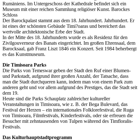
Rumäniens. Im Untergeschoss der Kathedrale befindet sich ein
Museum mit einer reichen Sammlung religiöser Kunst. Barockes
Schloss
Der Barockpalast stammt aus dem 18. Jahrhundert. Jahrhundert. Er
ist eines der schönsten Gebäude Timi?oaras und bereichert das
wertvolle architektonische Erbe der Stadt.
In der Mitte des 18. Jahrhunderts wurde es als Residenz für den
Zivilgouverneur des Banats eingerichtet. Im großen Ehrensaal, dem
Barocksaal, gab Franz Liszt 1846 ein Konzert. Seit 1984 beherbergt
es das Kunstmuseum.
Die Timisoara Parks
Die Parks von Temeswar geben der Stadt den Ruf einer Blumen-
und Parkstadt, aufgrund ihrer großen Anzahl, der Tatsache, dass
man die Stadt durchqueren kann, indem man von einem Park zum
anderen geht und vor allem aufgrund des Prestiges, das die Stadt seit
dem 19.
Heute sind die Parks Schauplatz zahlreicher kultureller
Veranstaltungen in Timisoara, wie z. B. der Bega Bulevard, das
Festival der Herzen – ein internationales Folklorefestival, die Ruga
von Timisoara, Filmfestivals, Kinderfestivals, oder sie erfreuen die
Besucher mit zehntausenden von Tulpen während des Timfloralis-
Festivals.
Das Kulturhauptstadtprogramm