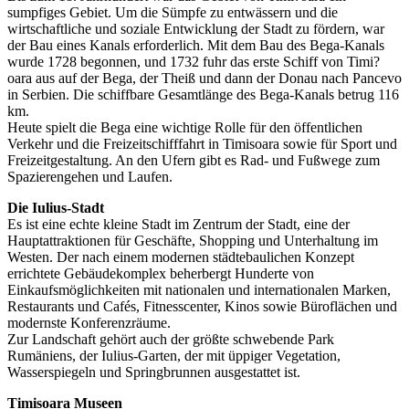
sumpfiges Gebiet. Um die Sümpfe zu entwässern und die
wirtschaftliche und soziale Entwicklung der Stadt zu fördern, war
der Bau eines Kanals erforderlich. Mit dem Bau des Bega-Kanals
wurde 1728 begonnen, und 1732 fuhr das erste Schiff von Timi?
oara aus auf der Bega, der Theiß und dann der Donau nach Pancevo
in Serbien. Die schiffbare Gesamtlänge des Bega-Kanals betrug 116
km.
Heute spielt die Bega eine wichtige Rolle für den öffentlichen
Verkehr und die Freizeitschifffahrt in Timisoara sowie für Sport und
Freizeitgestaltung. An den Ufern gibt es Rad- und Fußwege zum
Spazierengehen und Laufen.
Die Iulius-Stadt
Es ist eine echte kleine Stadt im Zentrum der Stadt, eine der
Hauptattraktionen für Geschäfte, Shopping und Unterhaltung im
Westen. Der nach einem modernen städtebaulichen Konzept
errichtete Gebäudekomplex beherbergt Hunderte von
Einkaufsmöglichkeiten mit nationalen und internationalen Marken,
Restaurants und Cafés, Fitnesscenter, Kinos sowie Büroflächen und
modernste Konferenzräume.
Zur Landschaft gehört auch der größte schwebende Park
Rumäniens, der Iulius-Garten, der mit üppiger Vegetation,
Wasserspiegeln und Springbrunnen ausgestattet ist.
Timisoara Museen