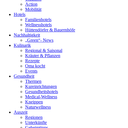
Action
Mobilität
Hotels
Familienhotels
Wellnesshotels
Hüttendörfer & Bauernhöfe
Nachhaltigkeit
„Green“- News
Kulinarik
Regional & Saisonal
Kräuter & Pflanzen
Rezepte
Oma kocht
Events
Gesundheit
Thermen
Kureinrichtungen
Gesundheitshotels
Medical-Wellness
Kneippen
Naturwellness
Auszeit
Regionen
Unterkünfte
Geheimtipps