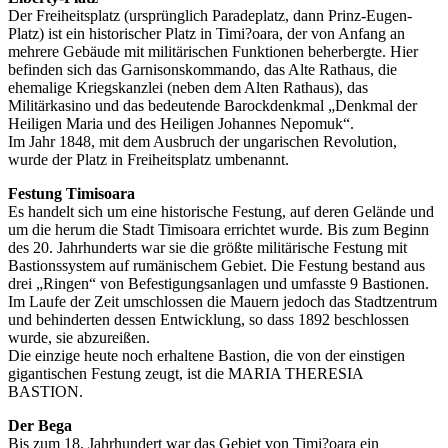
Der Freiheitsplatz (ursprünglich Paradeplatz, dann Prinz-Eugen-
Platz) ist ein historischer Platz in Timi?oara, der von Anfang an
mehrere Gebäude mit militärischen Funktionen beherbergte. Hier
befinden sich das Garnisonskommando, das Alte Rathaus, die
ehemalige Kriegskanzlei (neben dem Alten Rathaus), das
Militärkasino und das bedeutende Barockdenkmal „Denkmal der
Heiligen Maria und des Heiligen Johannes Nepomuk“.
Im Jahr 1848, mit dem Ausbruch der ungarischen Revolution,
wurde der Platz in Freiheitsplatz umbenannt.
Festung Timisoara
Es handelt sich um eine historische Festung, auf deren Gelände und
um die herum die Stadt Timisoara errichtet wurde. Bis zum Beginn
des 20. Jahrhunderts war sie die größte militärische Festung mit
Bastionssystem auf rumänischem Gebiet. Die Festung bestand aus
drei „Ringen“ von Befestigungsanlagen und umfasste 9 Bastionen.
Im Laufe der Zeit umschlossen die Mauern jedoch das Stadtzentrum
und behinderten dessen Entwicklung, so dass 1892 beschlossen
wurde, sie abzureißen.
Die einzige heute noch erhaltene Bastion, die von der einstigen
gigantischen Festung zeugt, ist die MARIA THERESIA
BASTION.
Der Bega
Bis zum 18. Jahrhundert war das Gebiet von Timi?oara ein