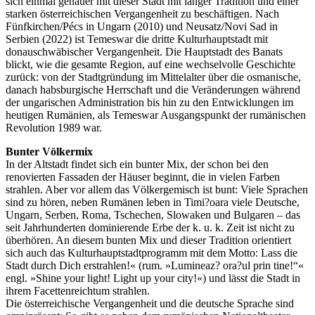
sich einmal genauer mit dieser Stadt mit langer Tradition und einer
starken österreichischen Vergangenheit zu beschäftigen. Nach
Fünfkirchen/Pécs in Ungarn (2010) und Neusatz/Novi Sad in
Serbien (2022) ist Temeswar die dritte Kulturhauptstadt mit
donauschwäbischer Vergangenheit. Die Hauptstadt des Banats
blickt, wie die gesamte Region, auf eine wechselvolle Geschichte
zurück: von der Stadtgründung im Mittelalter über die osmanische,
danach habsburgische Herrschaft und die Veränderungen während
der ungarischen Administration bis hin zu den Entwicklungen im
heutigen Rumänien, als Temeswar Ausgangspunkt der rumänischen
Revolution 1989 war.
Bunter Völkermix
In der Altstadt findet sich ein bunter Mix, der schon bei den
renovierten Fassaden der Häuser beginnt, die in vielen Farben
strahlen. Aber vor allem das Völkergemisch ist bunt: Viele Sprachen
sind zu hören, neben Rumänen leben in Timi?oara viele Deutsche,
Ungarn, Serben, Roma, Tschechen, Slowaken und Bulgaren – das
seit Jahrhunderten dominierende Erbe der k. u. k. Zeit ist nicht zu
überhören. An diesem bunten Mix und dieser Tradition orientiert
sich auch das Kulturhauptstadtprogramm mit dem Motto: Lass die
Stadt durch Dich erstrahlen!« (rum. »Lumineaz? ora?ul prin tine!“«
engl. »Shine your light! Light up your city!«) und lässt die Stadt in
ihrem Facettenreichtum strahlen.
Die österreichische Vergangenheit und die deutsche Sprache sind