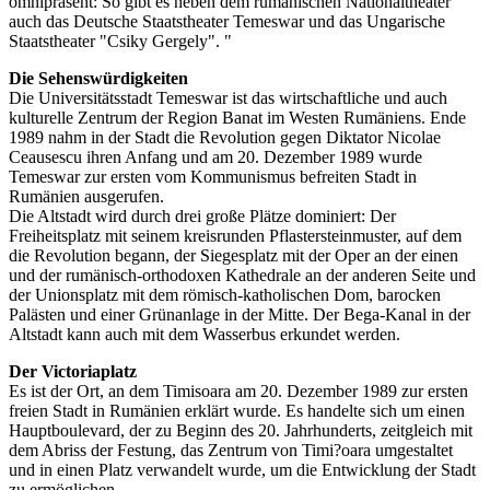
omnipräsent: So gibt es neben dem rumänischen Nationaltheater
auch das Deutsche Staatstheater Temeswar und das Ungarische
Staatstheater "Csiky Gergely". "
Die Sehenswürdigkeiten
Die Universitätsstadt Temeswar ist das wirtschaftliche und auch
kulturelle Zentrum der Region Banat im Westen Rumäniens. Ende
1989 nahm in der Stadt die Revolution gegen Diktator Nicolae
Ceausescu ihren Anfang und am 20. Dezember 1989 wurde
Temeswar zur ersten vom Kommunismus befreiten Stadt in
Rumänien ausgerufen.
Die Altstadt wird durch drei große Plätze dominiert: Der
Freiheitsplatz mit seinem kreisrunden Pflastersteinmuster, auf dem
die Revolution begann, der Siegesplatz mit der Oper an der einen
und der rumänisch-orthodoxen Kathedrale an der anderen Seite und
der Unionsplatz mit dem römisch-katholischen Dom, barocken
Palästen und einer Grünanlage in der Mitte. Der Bega-Kanal in der
Altstadt kann auch mit dem Wasserbus erkundet werden.
Der Victoriaplatz
Es ist der Ort, an dem Timisoara am 20. Dezember 1989 zur ersten
freien Stadt in Rumänien erklärt wurde. Es handelte sich um einen
Hauptboulevard, der zu Beginn des 20. Jahrhunderts, zeitgleich mit
dem Abriss der Festung, das Zentrum von Timi?oara umgestaltet
und in einen Platz verwandelt wurde, um die Entwicklung der Stadt
zu ermöglichen.