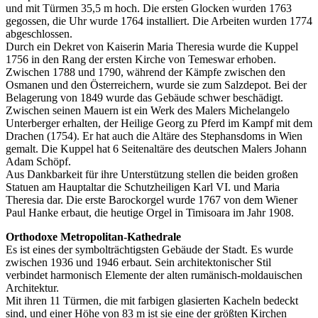
und mit Türmen 35,5 m hoch. Die ersten Glocken wurden 1763
gegossen, die Uhr wurde 1764 installiert. Die Arbeiten wurden 1774
abgeschlossen.
Durch ein Dekret von Kaiserin Maria Theresia wurde die Kuppel
1756 in den Rang der ersten Kirche von Temeswar erhoben.
Zwischen 1788 und 1790, während der Kämpfe zwischen den
Osmanen und den Österreichern, wurde sie zum Salzdepot. Bei der
Belagerung von 1849 wurde das Gebäude schwer beschädigt.
Zwischen seinen Mauern ist ein Werk des Malers Michelangelo
Unterberger erhalten, der Heilige Georg zu Pferd im Kampf mit dem
Drachen (1754). Er hat auch die Altäre des Stephansdoms in Wien
gemalt. Die Kuppel hat 6 Seitenaltäre des deutschen Malers Johann
Adam Schöpf.
Aus Dankbarkeit für ihre Unterstützung stellen die beiden großen
Statuen am Hauptaltar die Schutzheiligen Karl VI. und Maria
Theresia dar. Die erste Barockorgel wurde 1767 von dem Wiener
Paul Hanke erbaut, die heutige Orgel in Timisoara im Jahr 1908.
Orthodoxe Metropolitan-Kathedrale
Es ist eines der symbolträchtigsten Gebäude der Stadt. Es wurde
zwischen 1936 und 1946 erbaut. Sein architektonischer Stil
verbindet harmonisch Elemente der alten rumänisch-moldauischen
Architektur.
Mit ihren 11 Türmen, die mit farbigen glasierten Kacheln bedeckt
sind, und einer Höhe von 83 m ist sie eine der größten Kirchen