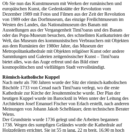
Ob Sie nun das Kunstmuseum mit Werken der rumänischen und
europäischen Kunst, die Gedenkstätte der Revolution vom
Dezember 1989 mit Fotos und Filmen aus der Zeit der Revolution
von 1989 oder das Dorfmuseum, das einzige Freilichtmuseum im
Westen des Landes, das Nationalmuseum des Banats mit
Ausstellungen aus der Vergangenheit Timi?oaras und des Banats
oder das Popa-Museum besuchen, des schnellsten Karikaturisten der
Welt, das Museum des kommunistischen Verbrauchers mit Objekten
aus dem Rumänien der 1980er Jahre, das Museum der
Metropolitankathedrale mit Objekten religiöser Kunst oder andere
Sammlungen und Galerien zeitgenössischer Kunst – Timi?oara
bietet alles, was das Auge erfreut und das Bild einer
kosmopolitischen und vielfältigen Stadt vervollständigt.
Römisch-katholische Kuppel
Nach mehr als 700 Jahren wurde der Sitz der römisch-katholischen
Bischöfe 1733 von Cenad nach Timi?oara verlegt, wo die erste
Kathedrale zur Kirche der Jesuitenmönche wurde. Der Plan der
heutigen Kuppel wurde im Barockstil in Wien unter der Leitung des
Architekten Josef Emanuel Fischer von Erlach erstellt, nach anderen
Meinungen von Johann Jakob Schelblauer, dem technischen Berater
Wiens.
Der Grundstein wurde 1736 gelegt und die Arbeiten begannen
1738. Wegen des sumpfigen Geländes wurde die Kathedrale auf
Holzpfeilern errichtet. Sie ist 55 m lang, 22 m breit, 16,90 m hoch