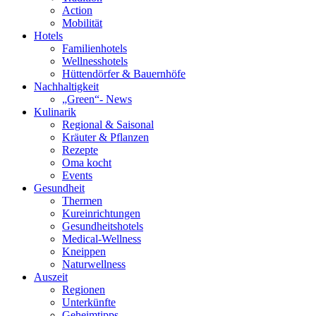
Action
Mobilität
Hotels
Familienhotels
Wellnesshotels
Hüttendörfer & Bauernhöfe
Nachhaltigkeit
„Green“- News
Kulinarik
Regional & Saisonal
Kräuter & Pflanzen
Rezepte
Oma kocht
Events
Gesundheit
Thermen
Kureinrichtungen
Gesundheitshotels
Medical-Wellness
Kneippen
Naturwellness
Auszeit
Regionen
Unterkünfte
Geheimtipps