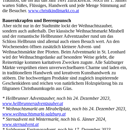
Tradition, die bis auf das Jahr 1491 zurückreicht. Noch bis 1. Jänner
warten Süßes, Flüssiges, Handwerk und jede Menge Stimmung auf
die Besucher.
www.christkindlmarkt.co.at
Bauernkrapfen und Beerenpunsch
Aber nicht nur in der Stadtmitte lockt der Weihnachtszauber,
sondern auch außerhalb. Der klassische Weihnachtsmarkt Mirabell
und der romantische Hellbrunner Adventzauber rund um das
Schloss Hellbrunn sind allemal auch einen Besuch wert. An den
Wochenenden öffnen zusätzlich kleinere Advent- und
Weihnachtsmärkte ihre Pforten. Beim Adventmarkt in St. Leonhard
wird der Weihnachtsgedanke auf besondere Weise gelebt, die
Reinerträge kommen karitativen Zwecken zugute. Alle Salzburger
Märkte versprühen einen unverwechselbaren Charme und laden ein,
in traditionellem Handwerk und kreativem Kunsthandwerk zu
stöbern. Die hochwertigen Produkte sind zugleich inspirierende
Geschenkideen und reichen von natürlichem Holzspielzeug bis zu
filigranen Christbaumkugeln aus Glas.
* Hellbrunner Adventzauber, noch bis 24. Dezember 2023,
www.hellbrunneradventzauber.at
* Weihnachtsmarkt am Mirabellplatz, noch bis 24. Dezember 2023,
www.weihnachtsmarkt-salzburg.at
* Sternadvent mit Wintermarkt, noch bis 6. Jänner 2024,
www.sternadvent.at
* Salzburger Festungsadvent, noch bis 17. Dezember 2023,