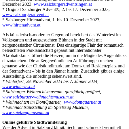
Dezember 2023,
www.salzburgeradventsingen.at
* Original Salzburger Advent®, 2. bis 17. Dezember 2023,
www.salzburgeradvent.at
* Salzburger Hirtenadvent, 1. bis 10. Dezember 2023,
www.hirtenadvent.at
Als künstlerisch-moderner Gegenpol bereichert das Winterfest im
Volksgarten und ausgesuchten Bühnen in der Stadt mit
zeitgenössischer Circuskunst. Das einzigartige Flair der romantisch
beleuchteten Parklandschaft gepaart mit internationaler
Akrobatikkunst öffnet die Herzen, um in die Magie des Augenblicks
einzutauchen. Die außergewöhnlichen Aufführungen reichen –
genauso wie der Christkindlmarkt am Dom- und Residenzplatz und
der Sternadvent – bis in den Jänner hinein. Zusätzlich gibt es einige
Ausstellung, die unbedingt sehenswert sind.
* Winterfest, 29. November 2023 bis 7. Jänner 2024,
www.winterfest.at
* Salzburger Weihnachtsmuseum, ganzjährig geöffnet,
www.salzburger-weihnachtsmuseum.at
* Weihnachten im DomQuartier,
www.domquartier.at
* Weihnachtsausstellung im Spielzeug Museum,
www.spielzeugmuseum.at
Online geführte Stadtwanderung
Wie der Advent in Salzburg klingt, riecht und schmeckt vermittelt