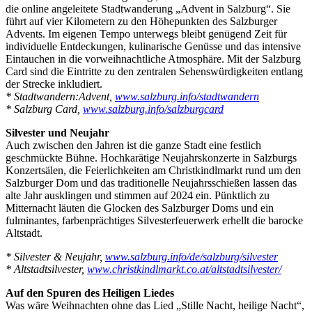
die online angeleitete Stadtwanderung „Advent in Salzburg“. Sie
führt auf vier Kilometern zu den Höhepunkten des Salzburger
Advents. Im eigenen Tempo unterwegs bleibt genügend Zeit für
individuelle Entdeckungen, kulinarische Genüsse und das intensive
Eintauchen in die vorweihnachtliche Atmosphäre. Mit der Salzburg
Card sind die Eintritte zu den zentralen Sehenswürdigkeiten entlang
der Strecke inkludiert.
* Stadtwandern:Advent,
www.salzburg.info/stadtwandern
* Salzburg Card,
www.salzburg.info/salzburgcard
Silvester und Neujahr
Auch zwischen den Jahren ist die ganze Stadt eine festlich
geschmückte Bühne. Hochkarätige Neujahrskonzerte in Salzburgs
Konzertsälen, die Feierlichkeiten am Christkindlmarkt rund um den
Salzburger Dom und das traditionelle Neujahrsschießen lassen das
alte Jahr ausklingen und stimmen auf 2024 ein. Pünktlich zu
Mitternacht läuten die Glocken des Salzburger Doms und ein
fulminantes, farbenprächtiges Silvesterfeuerwerk erhellt die barocke
Altstadt.
* Silvester & Neujahr,
www.salzburg.info/de/salzburg/silvester
* Altstadtsilvester,
www.christkindlmarkt.co.at/altstadtsilvester/
Auf den Spuren des Heiligen Liedes
Was wäre Weihnachten ohne das Lied „Stille Nacht, heilige Nacht“,