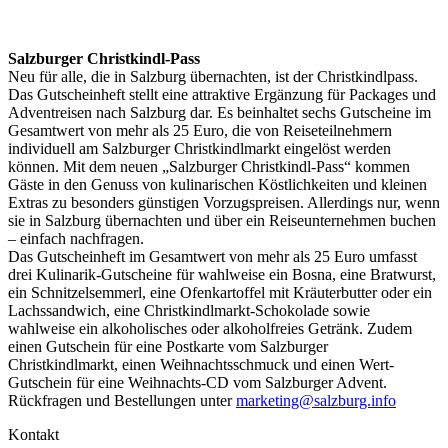
Salzburger Christkindl-Pass
Neu für alle, die in Salzburg übernachten, ist der Christkindlpass.
Das Gutscheinheft stellt eine attraktive Ergänzung für Packages und
Adventreisen nach Salzburg dar. Es beinhaltet sechs Gutscheine im
Gesamtwert von mehr als 25 Euro, die von Reiseteilnehmern
individuell am Salzburger Christkindlmarkt eingelöst werden
können. Mit dem neuen „Salzburger Christkindl-Pass“ kommen
Gäste in den Genuss von kulinarischen Köstlichkeiten und kleinen
Extras zu besonders günstigen Vorzugspreisen. Allerdings nur, wenn
sie in Salzburg übernachten und über ein Reiseunternehmen buchen
– einfach nachfragen.
Das Gutscheinheft im Gesamtwert von mehr als 25 Euro umfasst
drei Kulinarik-Gutscheine für wahlweise ein Bosna, eine Bratwurst,
ein Schnitzelsemmerl, eine Ofenkartoffel mit Kräuterbutter oder ein
Lachssandwich, eine Christkindlmarkt-Schokolade sowie
wahlweise ein alkoholisches oder alkoholfreies Getränk. Zudem
einen Gutschein für eine Postkarte vom Salzburger
Christkindlmarkt, einen Weihnachtsschmuck und einen Wert-
Gutschein für eine Weihnachts-CD vom Salzburger Advent.
Rückfragen und Bestellungen unter
marketing@salzburg.info
Kontakt