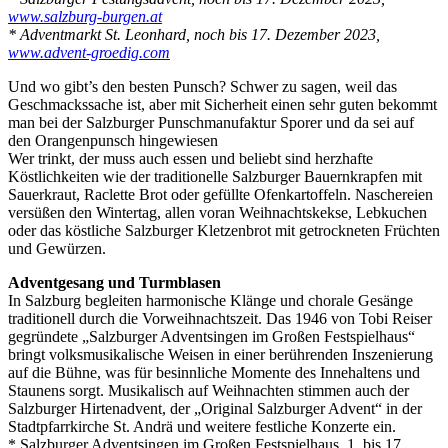
www.salzburg-burgen.at
* Adventmarkt St. Leonhard, noch bis 17. Dezember 2023,
www.advent-groedig.com
Und wo gibt’s den besten Punsch? Schwer zu sagen, weil das
Geschmackssache ist, aber mit Sicherheit einen sehr guten bekommt
man bei der Salzburger Punschmanufaktur Sporer und da sei auf
den Orangenpunsch hingewiesen
Wer trinkt, der muss auch essen und beliebt sind herzhafte
Köstlichkeiten wie der traditionelle Salzburger Bauernkrapfen mit
Sauerkraut, Raclette Brot oder gefüllte Ofenkartoffeln. Naschereien
versüßen den Wintertag, allen voran Weihnachtskekse, Lebkuchen
oder das köstliche Salzburger Kletzenbrot mit getrockneten Früchten
und Gewürzen.
Adventgesang und Turmblasen
In Salzburg begleiten harmonische Klänge und chorale Gesänge
traditionell durch die Vorweihnachtszeit. Das 1946 von Tobi Reiser
gegründete „Salzburger Adventsingen im Großen Festspielhaus“
bringt volksmusikalische Weisen in einer berührenden Inszenierung
auf die Bühne, was für besinnliche Momente des Innehaltens und
Staunens sorgt. Musikalisch auf Weihnachten stimmen auch der
Salzburger Hirtenadvent, der „Original Salzburger Advent“ in der
Stadtpfarrkirche St. Andrä und weitere festliche Konzerte ein.
* Salzburger Adventsingen im Großen Festspielhaus, 1. bis 17.