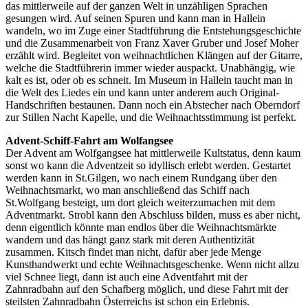
das mittlerweile auf der ganzen Welt in unzähligen Sprachen
gesungen wird. Auf seinen Spuren und kann man in Hallein
wandeln, wo im Zuge einer Stadtführung die Entstehungsgeschichte
und die Zusammenarbeit von Franz Xaver Gruber und Josef Moher
erzählt wird. Begleitet von weihnachtlichen Klängen auf der Gitarre,
welche die Stadtführerin immer wieder auspackt. Unabhängig, wie
kalt es ist, oder ob es schneit. Im Museum in Hallein taucht man in
die Welt des Liedes ein und kann unter anderem auch Original-
Handschriften bestaunen. Dann noch ein Abstecher nach Oberndorf
zur Stillen Nacht Kapelle, und die Weihnachtsstimmung ist perfekt.
Advent-Schiff-Fahrt am Wolfangsee
Der Advent am Wolfgangsee hat mittlerweile Kultstatus, denn kaum
sonst wo kann die Adventzeit so idyllisch erlebt werden. Gestartet
werden kann in St.Gilgen, wo nach einem Rundgang über den
Weihnachtsmarkt, wo man anschließend das Schiff nach
St.Wolfgang besteigt, um dort gleich weiterzumachen mit dem
Adventmarkt. Strobl kann den Abschluss bilden, muss es aber nicht,
denn eigentlich könnte man endlos über die Weihnachtsmärkte
wandern und das hängt ganz stark mit deren Authentizität
zusammen. Kitsch findet man nicht, dafür aber jede Menge
Kunsthandwerkt und echte Weihnachtsgeschenke. Wenn nicht allzu
viel Schnee liegt, dann ist auch eine Adventfahrt mit der
Zahnradbahn auf den Schafberg möglich, und diese Fahrt mit der
steilsten Zahnradbahn Österreichs ist schon ein Erlebnis.